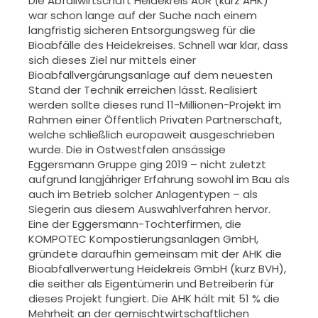
Die Abfallwirtschaft Heidekreis AöR (kurz AHK)
war schon lange auf der Suche nach einem
langfristig sicheren Entsorgungsweg für die
Bioabfälle des Heidekreises. Schnell war klar, dass
sich dieses Ziel nur mittels einer
Bioabfallvergärungsanlage auf dem neuesten
Stand der Technik erreichen lässt. Realisiert
werden sollte dieses rund 11-Millionen-Projekt im
Rahmen einer Öffentlich Privaten Partnerschaft,
welche schließlich europaweit ausgeschrieben
wurde. Die in Ostwestfalen ansässige
Eggersmann Gruppe ging 2019 – nicht zuletzt
aufgrund langjähriger Erfahrung sowohl im Bau als
auch im Betrieb solcher Anlagentypen – als
Siegerin aus diesem Auswahlverfahren hervor.
Eine der Eggersmann-Tochterfirmen, die
KOMPOTEC Kompostierungsanlagen GmbH,
gründete daraufhin gemeinsam mit der AHK die
Bioabfallverwertung Heidekreis GmbH (kurz BVH),
die seither als Eigentümerin und Betreiberin für
dieses Projekt fungiert. Die AHK hält mit 51 % die
Mehrheit an der gemischtwirtschaftlichen