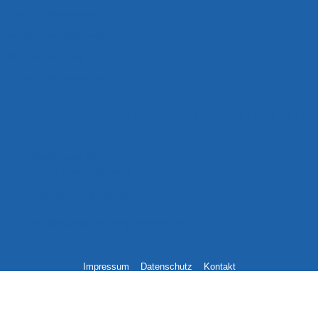
Externe Vergabestelle
Vergabemanagement
Vergabeberatung
Partielle Vergabeunterstützung
Sprechen Sie uns an!
Uferstrasse 16
69151 Neckargemünd
+49 (0)6223 9733679
info@ax-externe-vergabestelle.de
Impressum
Datenschutz
Kontakt
Copyright 2023 Ax Externe Vergabestelle GmbH