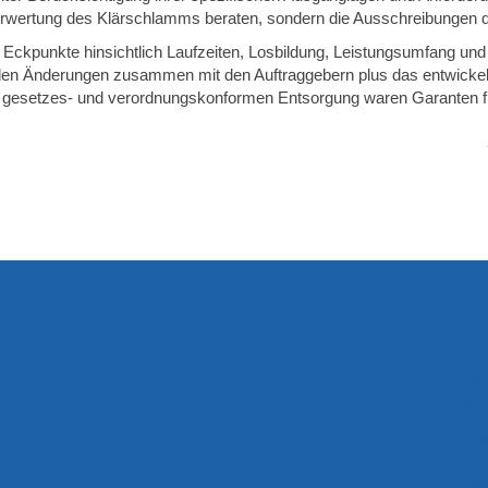
erwertung des Klärschlamms beraten, sondern die Ausschreibungen d
Eckpunkte hinsichtlich Laufzeiten, Losbildung, Leistungsumfang un
nden Änderungen zusammen mit den Auftraggebern plus das entwickelt
er gesetzes- und verordnungskonformen Entsorgung waren Garanten f
Spr
Ufe
691
+49
inf