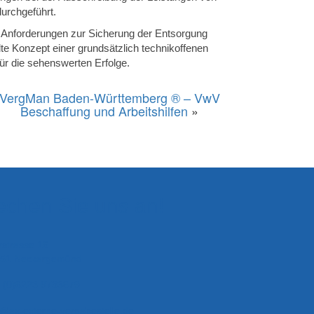
urchgeführt.
d Anforderungen zur Sicherung der Entsorgung
e Konzept einer grundsätzlich technikoffenen
ür die sehenswerten Erfolge.
VergMan Baden-Württemberg ® – VwV
Beschaffung und Arbeitshilfen
»
echen Sie uns an!
rstrasse 16
51 Neckargemünd
 (0)6223 9733679
o@ax-externe-vergabestelle.de