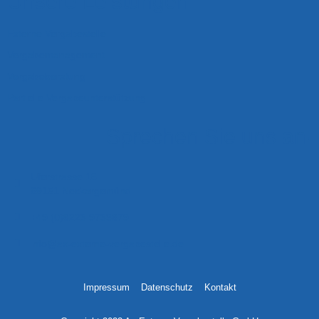
Unsere Leistungen
Externe Vergabestelle
Vergabemanagement
Vergabeberatung
Partielle Vergabeunterstützung
Sprechen Sie uns an!
Uferstrasse 16
69151 Neckargemünd
+49 (0)6223 9733679
info@ax-externe-vergabestelle.de
Impressum
Datenschutz
Kontakt