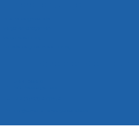
Unsere Leistungen
Externe Vergabestelle
Vergabemanagement
Vergabeberatung
Partielle Vergabeunterstützung
Sprechen Sie uns an!
Uferstrasse 16
69151 Neckargemünd
+49 (0)6223 9733679
info@ax-externe-vergabestelle.de
Impressum
Datenschutz
Kontakt