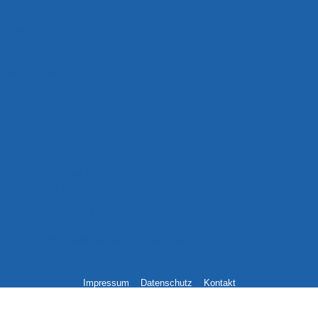
Externe Vergabestelle
Vergabemanagement
Vergabeberatung
Partielle Vergabeunterstützung
Sprechen Sie uns an!
Uferstrasse 16
69151 Neckargemünd
+49 (0)6223 9733679
info@ax-externe-vergabestelle.de
Impressum
Datenschutz
Kontakt
Copyright 2023 Ax Externe Vergabestelle GmbH