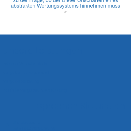
abstrakten Wertungssystems hinnehmen muss
»
Unsere Leistungen
Externe Vergabestelle
Vergabemanagement
Vergabeberatung
Partielle Vergabeunterstützung
Sprechen Sie uns an!
Uferstrasse 16
69151 Neckargemünd