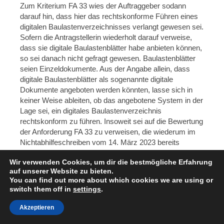
Zum Kriterium FA 33 wies der Auftraggeber sodann
darauf hin, dass hier das rechtskonforme Führen eines
digitalen Baulastenverzeichnisses verlangt gewesen sei.
Sofern die Antragstellerin wiederholt darauf verweise,
dass sie digitale Baulastenblätter habe anbieten können,
so sei danach nicht gefragt gewesen. Baulastenblätter
seien Einzeldokumente. Aus der Angabe allein, dass
digitale Baulastenblätter als sogenannte digitale
Dokumente angeboten werden könnten, lasse sich in
keiner Weise ableiten, ob das angebotene System in der
Lage sei, ein digitales Baulastenverzeichnis
rechtskonform zu führen. Insoweit sei auf die Bewertung
der Anforderung FA 33 zu verweisen, die wiederum im
Nichtabhilfeschreiben vom 14. März 2023 bereits
detailliert erläutert worden sei.
Wir verwenden Cookies, um dir die bestmögliche Erfahrung
Die Anforderung FA 34 definiere, dass das Kernsystem
auf unserer Website zu bieten.
über manuelle und automatisierte Möglichkeiten
You can find out more about which cookies we are using or
switch them off in
settings
.
verfügen müsse, die Bearbeitungszeiten eines Falls
einer Verwaltungsleistung zu erfassen und übersichtlich
Akzeptieren
visuell darzustellen.