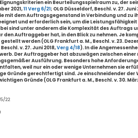
ignungskriterien ein Beurteilungsspielraum zu, der sei
mber 2021,
11 Verg 6/21
; OLG Düsseldorf, Beschl. v. 27. Juni
 die mit dem Auftragsgegenstand in Verbindung und zu 
eeignet und erforderlich sein, um die Leistungsfähigkei
i sind unter anderem die Komplexität des Auftrags un
den Auftraggeber hat, in den Blick zu nehmen. Je kom
stellt werden (OLG Frankfurt a. M., Beschl. v. 23. Dez
Beschl. v. 27. Juni 2018,
Verg 4/18
). In die Angemessenhe
werb. Der Auftraggeber hat abzuwägen zwischen einer
ungsgemäßer Ausführung. Besonders hohe Anforderunge
ten, weil nur ein oder wenige Unternehmen sie erfüllen.
ge Gründe gerechtfertigt sind. Je einschneidender der
chtigen Gründe (OLG Frankfurt a. M., Beschl. v. 30. Mär
 5/22
0