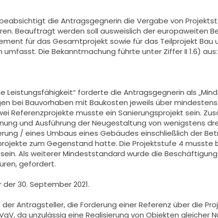
eabsichtigt die Antragsgegnerin die Vergabe von Projektst
hren. Beauftragt werden soll ausweislich der europaweiten
ment für das Gesamtprojekt sowie für das Teilprojekt Bau un
umfasst. Die Bekanntmachung führte unter Ziffer II 1.6) aus:
fliche Leistungsfähigkeit“ forderte die Antragsgegnerin als „
en bei Bauvorhaben mit Baukosten jeweils über mindestens 10
wei Referenzprojekte musste ein Sanierungsprojekt sein. Zu
anung und Ausführung der Neugestaltung von wenigstens drei
rung / eines Umbaus eines Gebäudes einschließlich der Bet
rojekte zum Gegenstand hatte. Die Projektstufe 4 musste b
ein. Als weiterer Mindeststandard wurde die Beschäftigung
ren, gefordert.
 der 30. September 2021.
der Antragsteller, die Forderung einer Referenz über die P
VgV, da unzulässig eine Realisierung von Objekten gleicher 