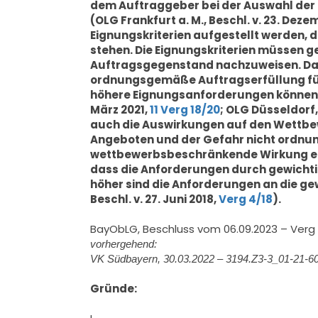
dem Auftraggeber bei der Auswahl der E
(OLG Frankfurt a. M., Beschl. v. 23. Deze
Eignungskriterien aufgestellt werden,
stehen. Die Eignungskriterien müssen g
Auftragsgegenstand nachzuweisen. Dabe
ordnungsgemäße Auftragserfüllung für 
höhere Eignungsanforderungen können ge
März 2021,
11 Verg 18/20
; OLG Düsseldorf, 
auch die Auswirkungen auf den Wettbe
Angeboten und der Gefahr nicht ordn
wettbewerbsbeschränkende Wirkung entfal
dass die Anforderungen durch gewichti
höher sind die Anforderungen an die gewi
Beschl. v. 27. Juni 2018,
Verg 4/18
).
BayObLG, Beschluss vom 06.09.2023 – Verg
vorhergehend:
VK Südbayern, 30.03.2022 – 3194.Z3-3_01-21-6
Gründe: