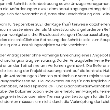
ngen mit Schnittstellenbetreuung sowie Umzugsmanagement 
. Da die Anforderungen exakt dem Beauftragungsumfang des b
nge sich der Verdacht auf, dass eine Beschränkung des Teiln
vom 16. September 2021, der Rüge (nur) teilweise abzuhelfen
nach musste eines der als Mindeststandard geforderten Ref
 von wenigstens drei Einzelausstellungen (Dauerausstellu
es einschließlich der Betreuung der Schnittstelle zum Bau
inzug der Ausstellungsobjekte wurde verzichtet.
der Antragsteller ohne vorherige Einreichung eines Angebot
prüfungsantrag sei zulässig. Da der Antragsteller keine Re
i er an der Teilnahme am Verfahren gehindert. Die Refere
r die Leistung der Projektsteuerung nicht auf die konkret
 Die Anforderungen könnten praktisch nur vom Projektsteuere
usgeschlossen sei. Die Projektsteuerung für das fragliche P
vorhaben, interdisziplinäre OP- und Diagnostikraumvorhaben
 habe. Die Dokumentation leide an erheblichen Mängeln. Ferne
gegnerin hätte über eine Trennung der Leistungen für die St
achdenken müssen, um nicht durch die Verknüpfung der Leis