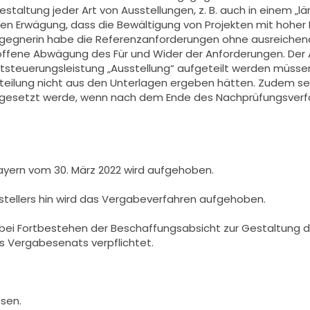
taltung jeder Art von Ausstellungen, z. B. auch in einem „
en Erwägung, dass die Bewältigung von Projekten mit hoher 
sgegnerin habe die Referenzanforderungen ohne ausreichend
offene Abwägung des Für und Wider der Anforderungen. Der Au
steuerungsleistung „Ausstellung“ aufgeteilt werden müssen. 
fteilung nicht aus den Unterlagen ergeben hätten. Zudem s
ge gesetzt werde, wenn nach dem Ende des Nachprüfungsver
yern vom 30. März 2022 wird aufgehoben.
stellers hin wird das Vergabeverfahren aufgehoben.
ird bei Fortbestehen der Beschaffungsabsicht zur Gestaltung
s Vergabesenats verpflichtet.
sen.