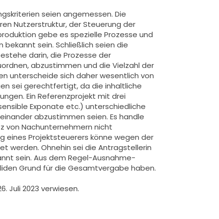
ngskriterien seien angemessen. Die
en Nutzerstruktur, der Steuerung der
sproduktion gebe es spezielle Prozesse und
ekannt sein. Schließlich seien die
bestehe darin, die Prozesse der
uordnen, abzustimmen und die Vielzahl der
kten unterscheide sich daher wesentlich von
 sei gerechtfertigt, da die inhaltliche
ngen. Ein Referenzprojekt mit drei
sensible Exponate etc.) unterschiedliche
einander abzustimmen seien. Es handle
atz von Nachunternehmern nicht
ng eines Projektsteuerers könne wegen der
t werden. Ohnehin sei die Antragstellerin
ekannt sein. Aus dem Regel-Ausnahme-
validen Grund für die Gesamtvergabe haben.
. Juli 2023 verwiesen.