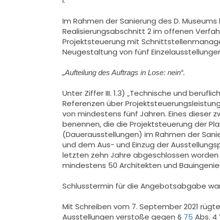
I.
Im Rahmen der Sanierung des D. Museums b
Realisierungsabschnitt 2 im offenen Verfa
Projektsteuerung mit Schnittstellenmanage
Neugestaltung von fünf Einzelausstellungen 
„Aufteilung des Auftrags in Lose: nein“.
Unter Ziffer III. 1.3) „Technische und beru
Referenzen über Projektsteuerungsleistung
von mindestens fünf Jahren. Eines dieser z
benennen, die die Projektsteuerung der Pl
(Dauerausstellungen) im Rahmen der Sanie
und dem Aus- und Einzug der Ausstellungsp
letzten zehn Jahre abgeschlossen worden s
mindestens 50 Architekten und Bauingenieu
Schlusstermin für die Angebotsabgabe war
Mit Schreiben vom 7. September 2021 rügte 
Ausstellungen verstoße gegen §
75
Abs. 4 