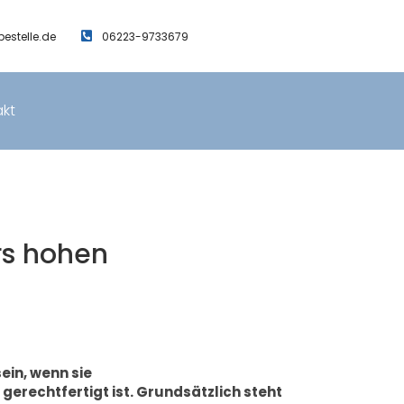
estelle.de
06223-9733679
kt
rs hohen
in, wenn sie
rechtfertigt ist. Grundsätzlich steht