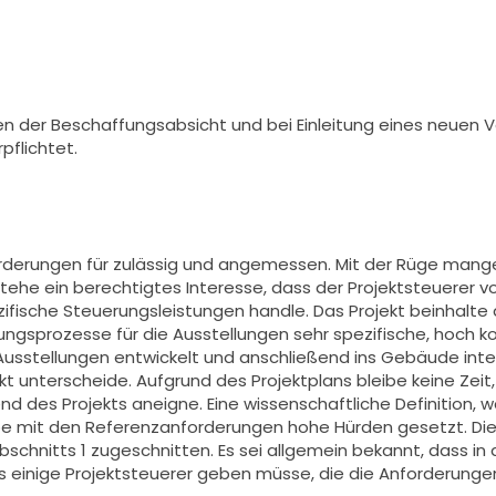
hen der Beschaffungsabsicht und bei Einleitung eines neuen 
flichtet.
orderungen für zulässig und angemessen. Mit der Rüge mang
tehe ein berechtigtes Interesse, dass der Projektsteuerer v
ifische Steuerungsleistungen handle. Das Projekt beinhalte
klungsprozesse für die Ausstellungen sehr spezifische, hoch
Ausstellungen entwickelt und anschließend ins Gebäude inte
 unterscheide. Aufgrund des Projektplans bleibe keine Zeit, 
d des Projekts aneigne. Eine wissenschaftliche Definition, was
be mit den Referenzanforderungen hohe Hürden gesetzt. Die
schnitts 1 zugeschnitten. Es sei allgemein bekannt, dass in 
 es einige Projektsteuerer geben müsse, die die Anforderunge