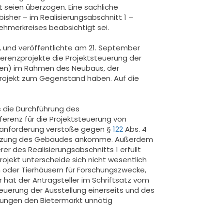
seien überzogen. Eine sachliche
isher – im Realisierungsabschnitt 1 –
ehmerkreises beabsichtigt sei.
, und veröffentlichte am 21. September
erenzprojekte die Projektsteuerung der
ngen) im Rahmen des Neubaus, der
projekt zum Gegenstand haben. Auf die
s die Durchführung des
ferenz für die Projektsteuerung von
nzanforderung verstoße gegen §
122
Abs. 4
e Nutzung des Gebäudes ankomme. Außerdem
r des Realisierungsabschnitts 1 erfüllt
rojekt unterscheide sich nicht wesentlich
 oder Tierhäusern für Forschungszwecke,
r hat der Antragsteller im Schriftsatz vom
euerung der Ausstellung einerseits und des
tungen den Bietermarkt unnötig