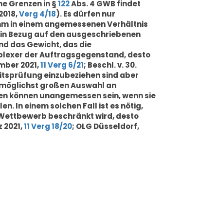
ne Grenzen in §
122
Abs. 4 GWB findet
 2018,
Verg 4/18
). Es dürfen nur
ihm in einem angemessenen Verhältnis
t in Bezug auf den ausgeschriebenen
d das Gewicht, das die
plexer der Auftragsgegenstand, desto
ember 2021,
11 Verg 6/21
; Beschl. v. 30.
itsprüfung einzubeziehen sind aber
 möglichst großen Auswahl an
n können unangemessen sein, wenn sie
 In einem solchen Fall ist es nötig,
 Wettbewerb beschränkt wird, desto
z 2021,
11 Verg 18/20
; OLG Düsseldorf,