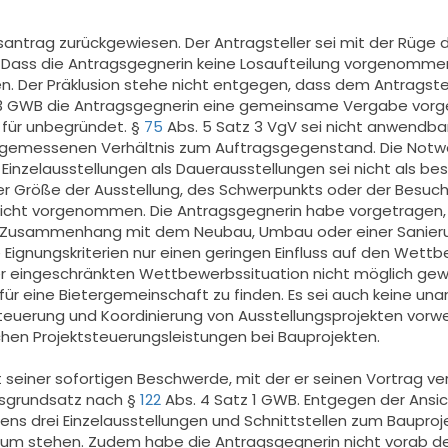
trag zurückgewiesen. Der Antragsteller sei mit der Rüge d
iert. Dass die Antragsgegnerin keine Losaufteilung vorgenom
. Der Präklusion stehe nicht entgegen, dass dem Antragstel
 3 GWB die Antragsgegnerin eine gemeinsame Vergabe vorg
für unbegründet. §
75
Abs. 5 Satz 3 VgV sei nicht anwendba
ngemessenen Verhältnis zum Auftragsgegenstand. Die Notwe
 Einzelausstellungen als Dauerausstellungen sei nicht als b
der Größe der Ausstellung, des Schwerpunkts oder der Besu
cht vorgenommen. Die Antragsgegnerin habe vorgetragen, da
m Zusammenhang mit dem Neubau, Umbau oder einer Sanier
gnungskriterien nur einen geringen Einfluss auf den Wettb
ner eingeschränkten Wettbewerbssituation nicht möglich ge
 für eine Bietergemeinschaft zu finden. Es sei auch keine u
Steuerung und Koordinierung von Ausstellungsprojekten vorw
ichen Projektsteuerungsleistungen bei Bauprojekten.
seiner sofortigen Beschwerde, mit der er seinen Vortrag ve
tsgrundsatz nach §
122
Abs. 4 Satz 1 GWB. Entgegen der Ans
ns drei Einzelausstellungen und Schnittstellen zum Bauproje
m stehen. Zudem habe die Antragsgegnerin nicht vorab defin