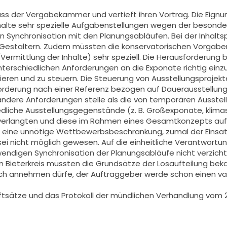
uss der Vergabekammer und vertieft ihren Vortrag. Die Eignu
alte sehr spezielle Aufgabenstellungen wegen der besonder
n Synchronisation mit den Planungsabläufen. Bei der Inhalt
estaltern. Zudem müssten die konservatorischen Vorgaben b
Vermittlung der Inhalte) sehr speziell. Die Herausforderung 
nterschiedlichen Anforderungen an die Exponate richtig einz
nisieren und zu steuern. Die Steuerung von Ausstellungsproje
orderung nach einer Referenz bezogen auf Dauerausstellungen
ndere Anforderungen stelle als die von temporären Ausstellu
iedliche Ausstellungsgegenstände (z. B. Großexponate, klima
 verlangten und diese im Rahmen eines Gesamtkonzepts auf
um eine unnötige Wettbewerbsbeschränkung, zumal der Eins
sei nicht möglich gewesen. Auf die einheitliche Verantwortu
endigen Synchronisation der Planungsabläufe nicht verzichte
en Bieterkreis müssten die Grundsätze der Losaufteilung b
infach annehmen dürfe, der Auftraggeber werde schon einen 
tsätze und das Protokoll der mündlichen Verhandlung vom 26