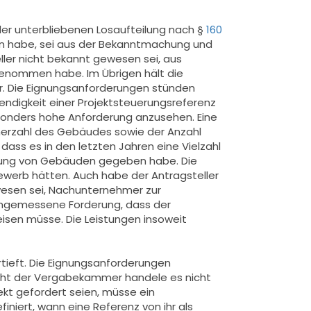
er unterbliebenen Losaufteilung nach §
160
men habe, sei aus der Bekanntmachung und
ler nicht bekannt gewesen sei, aus
enommen habe. Im Übrigen hält die
r. Die Eignungsanforderungen stünden
ndigkeit einer Projektsteuerungsreferenz
esonders hohe Anforderung anzusehen. Eine
cherzahl des Gebäudes sowie der Anzahl
ss es in den letzten Jahren eine Vielzahl
ung von Gebäuden gegeben habe. Die
ewerb hätten. Auch habe der Antragsteller
wesen sei, Nachunternehmer zur
nangemessene Forderung, dass der
eisen müsse. Die Leistungen insoweit
rtieft. Die Eignungsanforderungen
icht der Vergabekammer handele es nicht
kt gefordert seien, müsse ein
iert, wann eine Referenz von ihr als