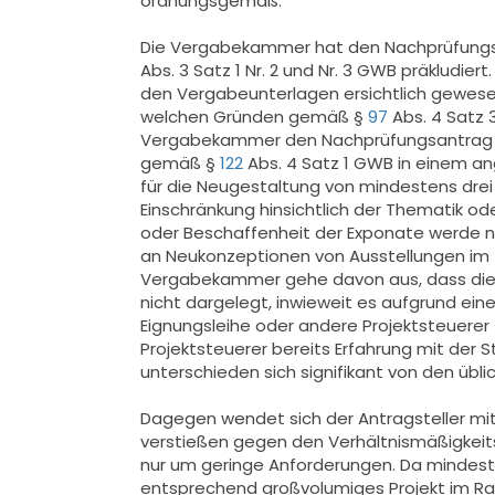
ordnungsgemäß.
Die Vergabekammer hat den Nachprüfungsan
Abs. 3 Satz 1 Nr. 2 und Nr. 3 GWB präklud
den Vergabeunterlagen ersichtlich gewesen
welchen Gründen gemäß §
97
Abs. 4 Satz
Vergabekammer den Nachprüfungsantrag 
gemäß §
122
Abs. 4 Satz 1 GWB in einem a
für die Neugestaltung von mindestens drei
Einschränkung hinsichtlich der Thematik o
oder Beschaffenheit der Exponate werde ni
an Neukonzeptionen von Ausstellungen i
Vergabekammer gehe davon aus, dass die Ei
nicht dargelegt, inwieweit es aufgrund ei
Eignungsleihe oder andere Projektsteuerer
Projektsteuerer bereits Erfahrung mit der 
unterschieden sich signifikant von den übl
Dagegen wendet sich der Antragsteller mit 
verstießen gegen den Verhältnismäßigkei
nur um geringe Anforderungen. Da mindeste
entsprechend großvolumiges Projekt im Rau