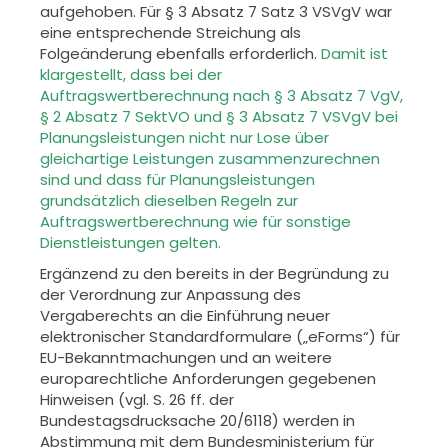
aufgehoben. Für § 3 Absatz 7 Satz 3 VSVgV war
eine entspre
chende Streichung als
Folgeänderung ebenfalls erforderlich.
Damit ist
klar
gestellt, dass bei der
Auftragswertberechnung nach § 3 Absatz 7 VgV,
§ 2 Ab
satz 7 SektVO und § 3 Absatz 7 VSVgV bei
Planungsleistungen nicht nur
Lose über
gleichartige Leistungen zusammenzurechnen
sind und dass für
Planungsleistungen
grundsätzlich dieselben Regeln zur
Auftragswertbe
rechnung wie für sonstige
Dienstleistungen gelten.
Ergänzend zu den bereits in der Begründung zu
der Verordnung zur Anpas
sung des
Vergaberechts an die Einführung neuer
elektronischer Standard
formulare („eForms“) für
EU-Bekanntmachungen und an weitere
europa
rechtliche Anforderungen gegebenen
Hinweisen (vgl. S. 26 ff. der
Bundes
tagsdrucksache 20/6118) werden in
Abstimmung mit dem Bundesministe
rium für