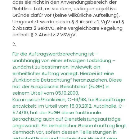
dass sie nicht
in den Anwendungsbereich der
Richtlinie fällt, es sei denn, es liegen objek
tive
Gründe dafür vor (keine willkürliche Aufteilung).
Umgesetzt wurde
dies in § 3 Absatz 2 VgV und §
2 Absatz 2 SektVO, eine vergleichbare Rege
lung
enthält § 3 Absatz 2 VSVgV.
2.
Für die Auftragswertberechnung ist –
unabhängig von einer etwaigen Los
bildung –
zunächst zu bestimmen, inwieweit ein
einheitlicher Auftrag vor
liegt. Hierbei ist eine
„funktionale Betrachtung“ heranzuziehen. Diese
hat
der Europäische Gerichtshof (EuGH) in
seinem Urteil vom 05.10.2000,
Kom
mission/Frankreich, C-16/98, für Bauaufträge
entwickelt. Im Urteil vom
15.03.2012, Autalhalle, C-
574/10, hat der EuGH diese funktionale
Betrach
tung auch auf Dienstleistungsaufträge
angewandt. Ein einheitlicher Ge
samtauftrag liegt
demnach vor, sofern dessen Teilleistungen in
wirtschaftli
cher und technischer Hinsicht eine