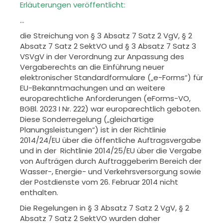
Erläuterungen veröffentlicht:
…
die Streichung von § 3 Absatz 7 Satz 2 VgV, § 2
Absatz 7 Satz 2 SektVO und
§ 3 Absatz 7 Satz 3
VSVgV in der Verordnung zur Anpassung des
Vergabe
rechts an die Einführung neuer
elektronischer Standardformulare („e-
Forms“) für
EU-Bekanntmachungen und an weitere
europarechtliche An
forderungen (eForms-VO,
BGBl. 2023 I Nr. 222) war europarechtlich gebo
ten.
Diese Sonderregelung („gleichartige
Planungsleistungen“) ist in der
Richtlinie
2014/24/EU über die öffentliche Auftragsvergabe
und in der
Richtlinie 2014/25/EU über die Vergabe
von Aufträgen durch Auftraggeber
im Bereich der
Wasser-, Energie- und Verkehrsversorgung sowie
der Post
dienste vom 26. Februar 2014 nicht
enthalten.
Die Regelungen in § 3 Absatz 7 Satz 2 VgV, § 2
Absatz 7 Satz 2 SektVO wur
den daher