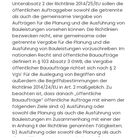
Unterabsatz 2 der Richtlinie 2014/25/EU sollen
die
öffentlichen Auftraggeber sowohl die getrennte
als auch die gemein
same Vergabe von
Aufträgen für die Planung und die Ausführung von
Bau
leistungen vorsehen können. Die Richtlinien
bezwecken nicht, eine ge
meinsame oder
getrennte Vergabe für die Planung und die
Ausführung von
Bauleistungen vorzuschreiben. Im
nationalen Recht sind öffentliche Bau
aufträge
definiert in § 103 Absatz 3 GWB, die Vergabe
öffentlicher Bauauf
träge richtet sich nach § 2
VgV. Für die Auslegung von Begriffen sind
außer
dem die Begriffsbestimmungen der
Richtlinie 2014/24/EU in Art. 2 maß
geblich. Zu
beachten ist, dass danach „öffentliche
Bauaufträge“ öffentliche
Aufträge mit einem der
folgenden Ziele sind: a) Ausführung oder
sowohl
die Planung als auch die Ausführung von
Bauleistungen im Zusammen
hang mit einer der
in Anhang II der Richtlinie genannten Tätigkeiten;
b)
Ausführung oder sowohl die Planung als auch