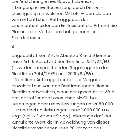
die Ausführung eines Bau
vorhabens; c)
Erbringung einer Bauleistung durch Dritte —
gleichgültig mit
welchen Mitteln — gemäß den
vom öffentlichen Auftraggeber, der
einen
entscheidenden Einfluss auf die Art und die
Planung des Vorhabens hat, ge
nannten
Erfordernissen.
4.
Ungeachtet von Art. 5 Absätze 8 und 9 können
nach Art. 5 Absatz 10 der
Richtlinie 2014/24/EU
(bzw. der entsprechenden Regelungen in den
Richt
linien 2014/25/EU und 2009/81/EG)
öffentliche Auftraggeber bei der
Vergabe
einzelner Lose von den Bestimmungen dieser
Richtlinie abwei
chen, wenn der geschätzte Wert
des betreffenden Loses ohne MwSt. bei
Lie
ferungen oder Dienstleistungen unter 80 000
EUR und bei Bauleistungen
unter 1 000 000 EUR
liegt (vgl. § 3 Absatz 9 VgV). Allerdings darf der
kumu
lierte Wert der in Abweichung von dieser
Richtlinie vergebenen Lose 20
Prozent des