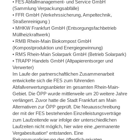
• FES Abfallmanagement- und Service GmbH
(Sammlung Verpackungsabfälle)
• FFR GmbH (Verkehrssicherung, Ampeltechnik,
Straßenreinigung )
• MHKW Frankfurt GmbH (Entsorgungsfachbetrieb
Müllheizkraftwerk)
• RMB Rhein-Main Biokompost GmbH
(Kompostproduktion und Energiegewinnung)
• RMS Rhein-Main Solarpark GmbH (Betrieb Solarpark)
• TRAPP Handels GmbH (Altpapierentsorger und
Verwerter)
Im Laufe der partnerschaftlichen Zusammenarbeit
entwickelte sich die FES zum führenden
Abfallverwertungsanbieter im gesamten Rhein-Main-
Gebiet. Die ÖPP wurde mittlerweile um 20 weitere Jahre
verlängert. Zuvor hatte die Stadt Frankfurt am Main
Alternativen zur ÖPP geprüft. Die Neuausschreibung
der mit der FES bestehenden Einzelleistungsverträge
zum Laufzeitende war infolge der unterschiedlichen
Laufzeiten nicht möglich, hier wäre eine „permanente
Vergabesituation“ entstanden. Eine
Rekommunalisierung des öffentlich-privaten