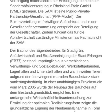
Vereinigung mittelständischer Entsorgungsbetriebe der
Sonderabfallentsorgung in Rheinland-Pfalz GmbH
(VME) getragen. Die SAM ist eine Public-Private-
Partnership-Gesellschaft (PPP-Modell). Die
Stimmverteilung im freiwilligen Aufsichtsrat und in der
Gesellschafterversammlung entspricht der Beteiligung
der Gesellschafter. Zudem fungiert das für die
Abfallwirtschaft zuständige Ministerium als Fachaufsicht
der SAM.
Der Bauhof des Eigenbetriebes für Stadtgrün,
Abfallwirtschaft und Straßenreinigung der Stadt Erlangen
(EB77) bestand ursprünglich aus verschiedenen
Verwaltungs- und Sozialgebäuden, Werkstattgebäuden,
Lagerhallen und Unterstellhallen und war in weiten Teilen
aufgrund der überwiegend maroden Bausubstanz stark
sanierungsbedürftig. In einer unabhängigen Projektstudie
vom März 2005 wurde der Neubau des Bauhofes auf
dem Bestandsgrundstück empfohlen. Eine
umfangreiche Wirtschaftlichkeitsuntersuchung zur
Ermittlung der optimalen Realisierungsform zeigte die
grundsätzliche Eignung der Neubaumaßnahme in Form