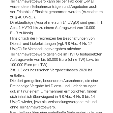
Teilnahmewettbewerb kann bei per Fax oder E-Mail
versendeten Teilnahmeanträgen und Angeboten auch
vor Fristablauf Einsicht genommen werden (Ausnahmen
zu § 40 UVgO).
Direktaufträge (Ausnahme zu § 14 UVgO) sind gem. § 1
Abs. 1 HVTG bis zu einem Auftragswert von 10.000
EUR zulässig.
Hinsichtlich der Freigrenzen bei Beschaffungen von
Dienst- und Lieferleistungen (vgl. § 8 Abs. 4 Nr. 17
UVgO) für Verhandlungsvergaben mit/ohne
Teilnahmewettbewerb gelten die im HVTG festgesetzten
Auftragswerte von bis 50.000 Euro (ohne TW) bzw. bis
100.000 Euro (mit TW).
Ziff. 1.3 des hessischen Vergabeerlasses 2020 ist
entfallen.
Die dort geregelten, besonderen Ausnahmen, die eine
Freihändige Vergabe bei Dienst- und Lieferleistungen
ggf. mit nur einem Unternehmen ermöglichten, finden
sich inhaltlich überwiegend in § 8 Abs. 4 Nr. 9 bis 14
UVgO wieder, jetzt als Verhandlungsvergabe mit und
ohne Teilnahmewettbewerb.
Beschaffung über eine vorteilhafte Gelegenheit oder von